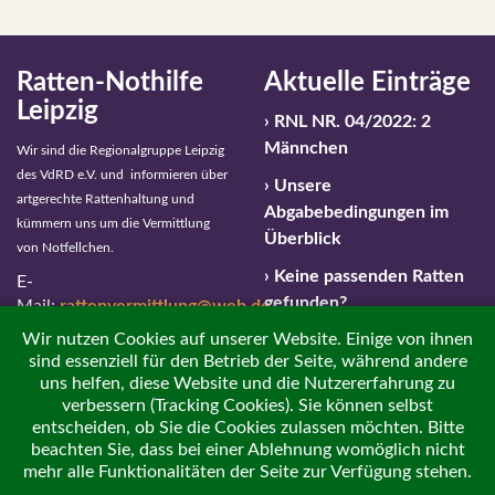
Ratten-Nothilfe
Aktuelle Einträge
Leipzig
RNL NR. 04/2022: 2
Männchen
Wir sind die Regionalgruppe Leipzig
des VdRD e.V. und informieren über
Unsere
artgerechte Rattenhaltung und
Abgabebedingungen im
kümmern uns um die Vermittlung
Überblick
von Notfellchen.
Keine passenden Ratten
E-
gefunden?
Mail:
rattenvermittlung@web.de
Wir nutzen Cookies auf unserer Website. Einige von ihnen
Notfallnummer: 01 63 –
sind essenziell für den Betrieb der Seite, während andere
459 596 4
uns helfen, diese Website und die Nutzererfahrung zu
verbessern (Tracking Cookies). Sie können selbst
Impressum / Haftungsausschluss
entscheiden, ob Sie die Cookies zulassen möchten. Bitte
beachten Sie, dass bei einer Ablehnung womöglich nicht
Datenschutzerklärung
mehr alle Funktionalitäten der Seite zur Verfügung stehen.