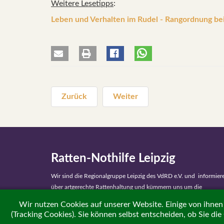
Weitere Lesetipps
:
Leben und Verhalten im Rudel - Rangordnung be
Zurück
Weiter
Ratten-Nothilfe Leipzig
Wir sind die Regionalgruppe Leipzig des VdRD e.V. und informier
über artgerechte Rattenhaltung und
kümmern uns um die
Vermittlung von Notfellchen.
Wir nutzen Cookies auf unserer Website. Einige von ihnen 
E-Mail:
rattenvermittlung@web.de
(Tracking Cookies). Sie können selbst entscheiden, ob Sie di