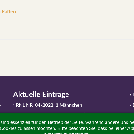
i Ratten
Aktuelle Einträge
RNL NR. 04/2022: 2 Männchen
en
Unsere Abgabebedingungen im Überblick
sind essenziell für den Betrieb der Seite, während andere uns h
Keine passenden Ratten gefunden?
e Cookies zulassen möchten. Bitte beachten Sie, dass bei einer A