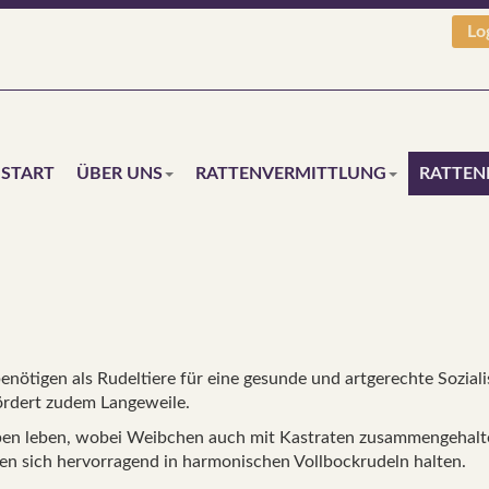
Lo
START
ÜBER UNS
RATTENVERMITTLUNG
RATTEN
l
benötigen als Rudeltiere für eine gesunde und artgerechte Sozial
fördert zudem Langeweile.
uppen leben, wobei Weibchen auch mit Kastraten zusammengeha
sen sich hervorragend in harmonischen Vollbockrudeln halten.