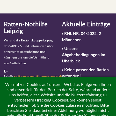
Ratten-Nothilfe
Aktuelle Einträge
Leipzig
RNL NR. 04/2022: 2
Männchen
Wir sind die Regionalgruppe Leipzig
des VdRD e.V. und informieren über
Unsere
artgerechte Rattenhaltung und
Abgabebedingungen im
kümmern uns um die Vermittlung
Überblick
von Notfellchen.
Keine passenden Ratten
E-
gefunden?
Mail:
rattenvermittlung@web.de
Wir nutzen Cookies auf unserer Website. Einige von ihnen
Notfallnummer: 01 63 –
sind essenziell für den Betrieb der Seite, während andere
459 596 4
uns helfen, diese Website und die Nutzererfahrung zu
verbessern (Tracking Cookies). Sie können selbst
Impressum / Haftungsausschluss
entscheiden, ob Sie die Cookies zulassen möchten. Bitte
beachten Sie, dass bei einer Ablehnung womöglich nicht
Datenschutzerklärung
mehr alle Funktionalitäten der Seite zur Verfügung stehen.